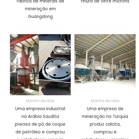
fábrica de minerais de
finura de vinte mícrons
mineração em
Guangdong
Moinho de rolos
Moinho de rolos
Uma empresa industrial
Uma empresa de
na Arábia Saudita
mineração na Turquia
precisa de pó de coque
produz calcita,
de petróleo e comprou
comprou e