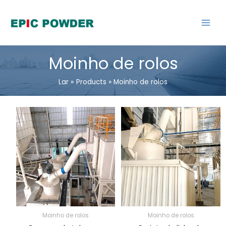
Ir
para
o
conteúdo
Moinho de rolos
Lar
Products
Moinho de rolos
Moinho de rolos
Moinho de rolos