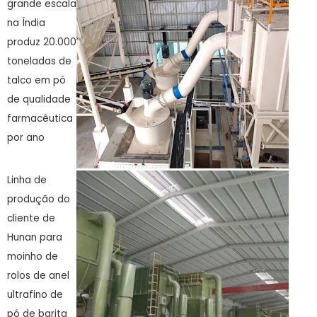
grande escala
na Índia
produz 20.000
toneladas de
talco em pó
de qualidade
farmacêutica
por ano
Linha de
produção do
cliente de
Hunan para
moinho de
rolos de anel
ultrafino de
pó de barita