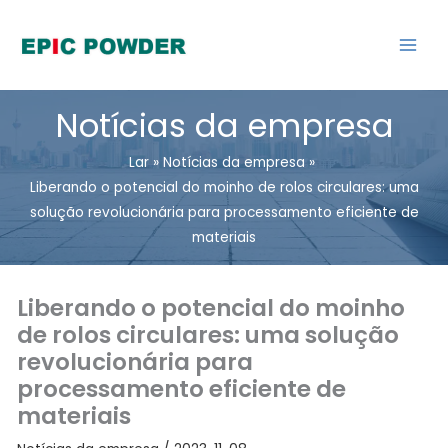
Ir
para
o
conteúdo
Notícias da empresa
Lar
Notícias da empresa
Liberando o potencial do moinho de rolos circulares: uma
solução revolucionária para processamento eficiente de
materiais
Liberando o potencial do moinho
de rolos circulares: uma solução
revolucionária para
processamento eficiente de
materiais