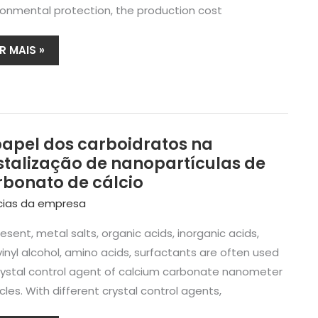
ronmental protection, the production cost
R MAIS »
papel dos carboidratos na
APEL
stalização de nanopartículas de
OS
rbonato de cálcio
ARBOIDRATOS
cias da empresa
A
RISTALIZAÇÃO
esent, metal salts, organic acids, inorganic acids,
E
ANOPARTÍCULAS
vinyl alcohol, amino acids, surfactants are often used
E
rystal control agent of calcium carbonate nanometer
ARBONATO
cles. With different crystal control agents,
E
ÁLCIO