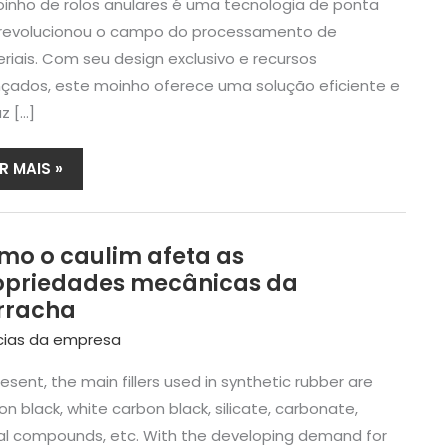
IRCULARES:
inho de rolos anulares é uma tecnologia de ponta
MA
revolucionou o campo do processamento de
OLUÇÃO
riais. Com seu design exclusivo e recursos
EVOLUCIONÁRIA
çados, este moinho oferece uma solução eficiente e
ARA
z […]
ROCESSAMENTO
ICIENTE
E
R MAIS »
ATERIAIS
mo o caulim afeta as
OMO
opriedades mecânicas da
AULIM
rracha
FETA
cias da empresa
S
ROPRIEDADES
esent, the main fillers used in synthetic rubber are
ECÂNICAS
A
n black, white carbon black, silicate, carbonate,
ORRACHA
l compounds, etc. With the developing demand for