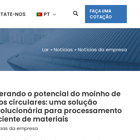
FAÇA UMA
Procurar
TATE-NOS
PT
COTAÇÃO
Lar
Notícias
Notícias da empresa
berando o potencial do moinho de
IBERANDO
os circulares: uma solução
OTENCIAL
volucionária para processamento
O
ciente de materiais
OINHO
E
cias da empresa
OLOS