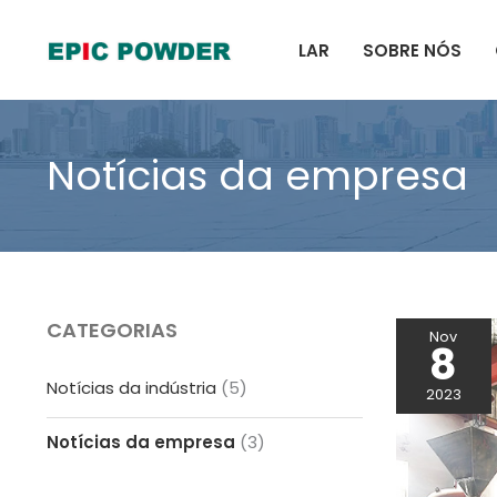
Ir
para
LAR
SOBRE NÓS
o
conteúdo
Notícias da empresa
CATEGORIAS
Nov
8
Notícias da indústria
(5)
2023
Notícias da empresa
(3)