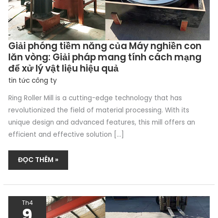
MANG
TÍNH
CÁCH
MẠNG
Giải phóng tiềm năng của Máy nghiền con
ĐỂ
XỬ
lăn vòng: Giải pháp mang tính cách mạng
LÝ
để xử lý vật liệu hiệu quả
VẬT
tin tức công ty
LIỆU
HIỆU
Ring Roller Mill is a cutting-edge technology that has
QUẢ
revolutionized the field of material processing. With its
unique design and advanced features, this mill offers an
efficient and effective solution […]
ĐỌC THÊM »
CAO
Th4
LANH
9
ẢNH