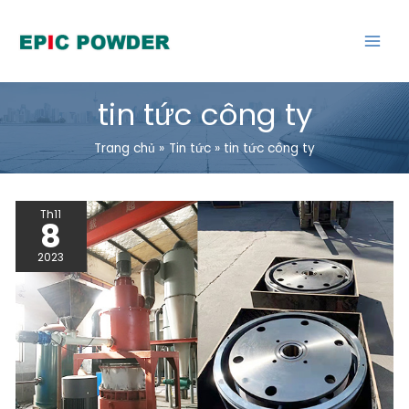
Chuyển
đến
nội
dung
tin tức công ty
Trang chủ
Tin tức
tin tức công ty
GIẢI
Th11
PHÓNG
8
TIỀM
NĂNG
2023
CỦA
MÁY
NGHIỀN
CON
LĂN
VÒNG:
GIẢI
PHÁP