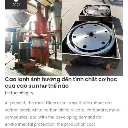
HƯỞNG
2021
ĐẾN
TÍNH
CHẤT
CƠ
HỌC
CỦA
CAO
SU
NHƯ
THẾ
NÀO
Cao lanh ảnh hưởng đến tính chất cơ học
của cao su như thế nào
tin tức công ty
At present, the main fillers used in synthetic rubber are
carbon black, white carbon black, silicate, carbonate, metal
compounds, etc. With the developing demand for
environmental protection, the production cost