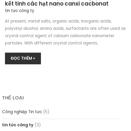
kết tinh các hạt nano canxi cacbonat
tin tức công ty
At present, metal salts, organic acids, inorganic acids,
polyvinyl alcohol, amino acids, surfactants are often used as
crystal control agent of calcium carbonate nanometer
particles. With different crystal control agents,
ĐỌC THÊM »
THỂ LOẠI
Công nghiệp Tin tức
(5)
tin tức công ty
(3)