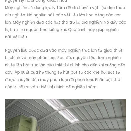
Nguyên lý hoạt động khác nhau
Máy nghiền sử dụng lực ly tâm để di chuyển vật liệu dọc theo
đĩa nghiền. Nó nghiền nát các vật liệu lớn hơn bằng các con
lăn. Máy nghiền đưa các hạt thô trở lại đĩa nghiền. Nó đẩy các
hạt mịn ra ngoài theo luồng khí. Quá trình này giúp nghiền
nát vật liệu.
Nguyên liệu được đưa vào máy nghiền trục lăn từ giữa thiết
bị chính và máy phân loại. Sau đó, nguyên liệu được nghiền
nhiều lần bởi trục lăn của thiết bị chính cho đến khi xuống đến
đáy. Áp suất của hệ thống sẽ hút bột từ các khe hở. Bột sẽ
được chuyển đến máy phân loại để phân loại. Phần bột thô
còn lại sẽ rơi vào thiết bị chính để nghiền thêm.