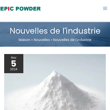
Aller
au
contenu
Nouvelles de l'industrie
Maison
Nouvelles
Nouvelles de l'industrie
BROYEUR
Nov
À
5
ANNEAUX
POUR
2024
LE
BROYAGE
À
SEC
DU
CARBONATE
DE
CALCIUM